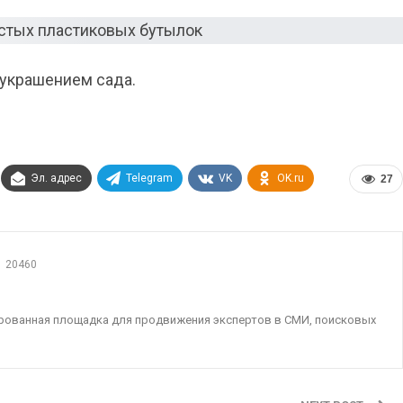
украшением сада.
Эл. адрес
Telegram
VK
OK.ru
27
20460
ированная площадка для продвижения экспертов в СМИ, поисковых