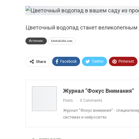
Цветочный водопад станет великолепным 
Источник:
klubokidei.com
Facebook
Twitter
Pinterest
Share
ReddIt
Linkedin
Tumblr
Журнал "Фокус Внимания"
Posts
0 Comments
Журнал "Фокус внимания" - специализ
системах и нейросетях.