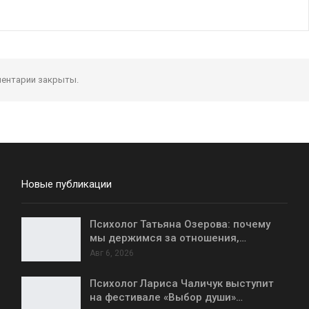
ентарии закрыты.
Новые публикации
Психолог Татьяна Озерова: почему
мы держимся за отношения,…
Авг 6, 2026
Психолог Лариса Чаличук выступит
на фестивале «Выбор души»…