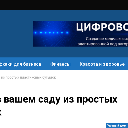
фхаки для бизнеса
Финансы
Красота и здоровье
 из простых пластиковых бутылок
 вашем саду из простых
к
Уютный дом