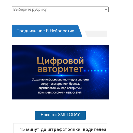
Рубрики
Продвижение В Нейросетях