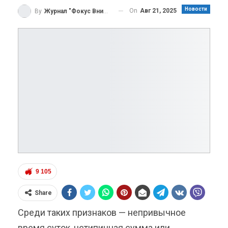
Новости
On
Авг 21, 2025
By
Журнал "Фокус Внимания"
9 105
Share
Среди таких признаков — непривычное
время суток, нетипичная сумма или