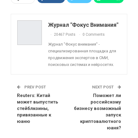
Pinterest
Эл. адрес
Telegram
VK
Viber
OK.ru
Журнал "Фокус Внимания"
ReddIt
Linkedin
Tumblr
20467 Posts
0 Comments
Журнал "Фокус внимания" -
специализированная площадка для
продвижения экспертов в СМИ,
поисковых системах и нейросетях.
PREV POST
NEXT POST
Reuters: Китай
Поможет ли
может выпустить
российскому
стейблкоины,
бизнесу возможный
привязанные к
запуск
юаню
криптовалютного
юаня?