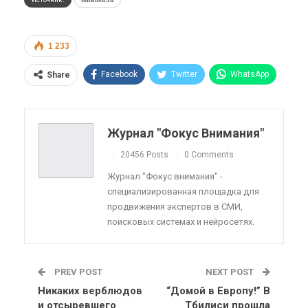
1 233
Facebook
Twitter
WhatsApp
Share
Pinterest
Эл. адрес
Telegram
VK
Viber
OK.ru
Журнал "Фокус Внимания"
ReddIt
Linkedin
Tumblr
20456 Posts
0 Comments
Журнал "Фокус внимания" -
специализированная площадка для
продвижения экспертов в СМИ,
поисковых системах и нейросетях.
PREV POST
NEXT POST
Никаких верблюдов
“Домой в Европу!” В
и отсыревшего
Тбилиси прошла