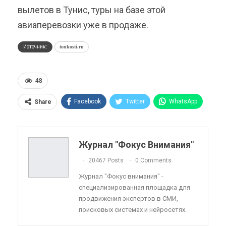
вылетов в Тунис, туры на базе этой
авиаперевозки уже в продаже.
Источник:
tonkosti.ru
48
Facebook
Twitter
WhatsApp
Share
Pinterest
Эл. адрес
Telegram
VK
Viber
OK.ru
Журнал "Фокус Внимания"
ReddIt
Linkedin
Tumblr
20467 Posts
0 Comments
Журнал "Фокус внимания" -
специализированная площадка для
продвижения экспертов в СМИ,
поисковых системах и нейросетях.