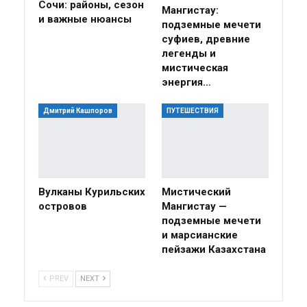
Сочи: районы, сезон
Мангистау:
и важные нюансы
подземные мечети
суфиев, древние
легенды и
мистическая
энергия…
Дмитрий Кашпоров
ПУТЕШЕСТВИЯ
Вулканы Курильских
Мистический
островов
Мангистау —
подземные мечети
и марсианские
пейзажи Казахстана
PREV
NEXT