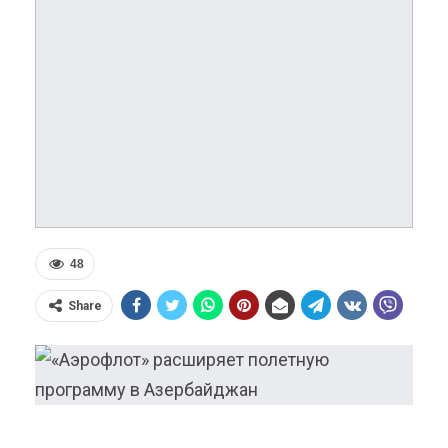
48
Share