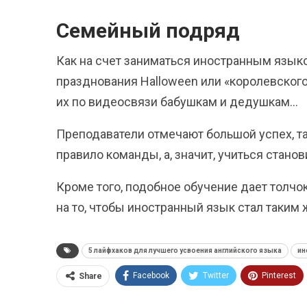
Семейный подряд
Как на счет заниматься иностранным язык
празднования Halloween или «королевского
их по видеосвязи бабушкам и дедушкам…
Преподаватели отмечают большой успех, та
правило команды, а, значит, учиться стано
Кроме того, подобное обучение дает толч
на то, чтобы иностранный язык стал таким
5 лайфхаков для лучшего усвоения английского языка
ин
Facebook
Twitter
Pinterest
Share
ReddIt
Linkedin
Tumblr