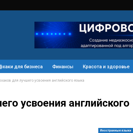
фхаки для бизнеса
Финансы
Красота и здоровье
фхаков для лучшего усвоения английского языка
его усвоения английского
Иностранные языки