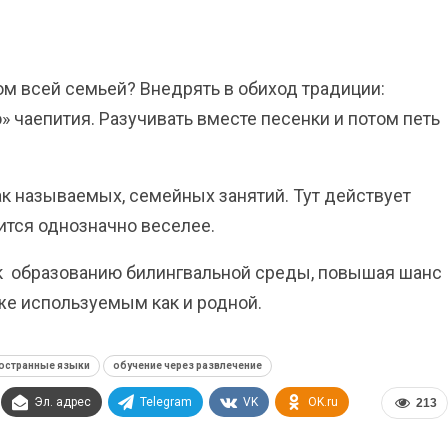
ом всей семьей? Внедрять в обиход традиции:
» чаепития. Разучивать вместе песенки и потом петь
к называемых, семейных занятий. Тут действует
вится однозначно веселее.
ок образованию билингвальной среды, повышая шанс
 же используемым как и родной.
остранные языки
обучение через развлечение
Эл. адрес
Telegram
VK
OK.ru
213