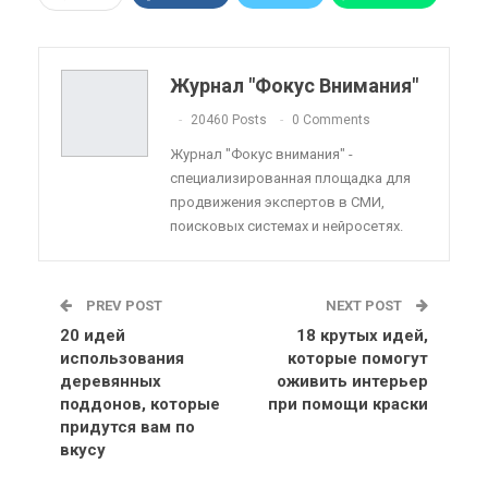
Pinterest
Эл. адрес
Telegram
VK
Viber
OK.ru
Журнал "Фокус Внимания"
ReddIt
Linkedin
Tumblr
20460 Posts
0 Comments
Журнал "Фокус внимания" -
специализированная площадка для
продвижения экспертов в СМИ,
поисковых системах и нейросетях.
PREV POST
NEXT POST
20 идей
18 крутых идей,
использования
которые помогут
деревянных
оживить интерьер
поддонов, которые
при помощи краски
придутся вам по
вкусу