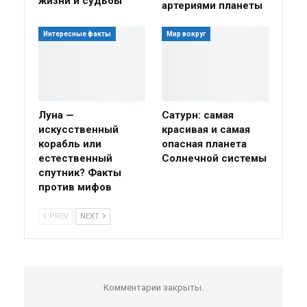
жизни и судьбы
артериями планеты
Интересные факты
Мир вокруг
Луна —
Сатурн: самая
искусственный
красивая и самая
корабль или
опасная планета
естественный
Солнечной системы
спутник? Факты
против мифов
PREV
NEXT
Комментарии закрыты.