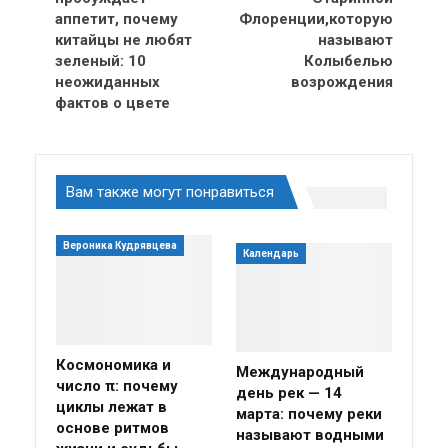
аппетит, почему
Флоренции,которую
китайцы не любят
называют
зеленый: 10
Колыбелью
неожиданных
возрождения
фактов о цвете
Вам также могут понравиться
Вероника Кудрявцева
Календарь
Космономика и
Международный
число π: почему
день рек — 14
циклы лежат в
марта: почему реки
основе ритмов
называют водными