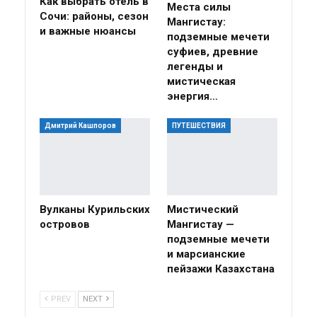
Как выбрать отель в
Места силы
Сочи: районы, сезон
Мангистау:
и важные нюансы
подземные мечети
суфиев, древние
легенды и
мистическая
энергия…
Дмитрий Кашпоров
ПУТЕШЕСТВИЯ
Вулканы Курильских
Мистический
островов
Мангистау —
подземные мечети
и марсианские
пейзажи Казахстана
PREV
NEXT