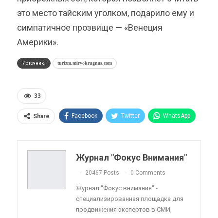
это место тайским уголком, подарило ему и
симпатичное прозвище — «Венеция
Америки».
Источник:
turizm.mirvokrugnas.com
33
Facebook
Twitter
WhatsApp
Share
Pinterest
Эл. адрес
Telegram
VK
Viber
OK.ru
Журнал "Фокус Внимания"
ReddIt
Linkedin
Tumblr
20467 Posts
0 Comments
Журнал "Фокус внимания" -
специализированная площадка для
продвижения экспертов в СМИ,